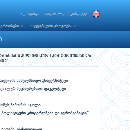
ელ.ფოსტა
|
საიტის რუკა
|
კონტაქტი
იერთობები
სტუდენტური ცხოვრება
ი
ვრიანების პოლიტიკური კრიტერიუმები და
ცია“
თაველის
სახელმწიფო
უნივერსიტეტი
ოციალურ
მეცნიერებათა
ფაკულტეტი
მონეს
ზამთრის
სკოლა
ს
პოლიტიკური
კრიტერიუმები
და
ევროპეიზაცია
“
–
ბათუმი
,
საქართველო