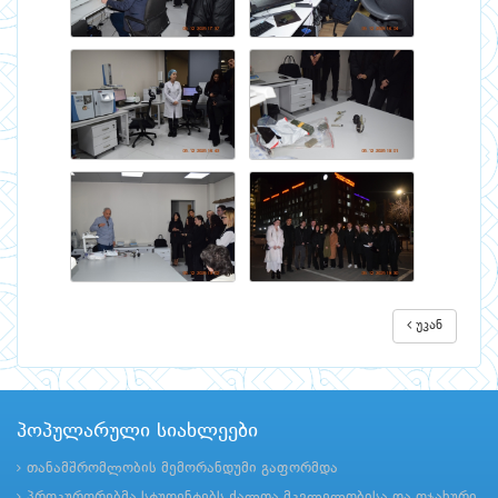
უკან
პოპულარული სიახლეები
თანამშრომლობის მემორანდუმი გაფორმდა
პროკურორებმა სტუდენტებს ქალთა მკვლელობისა და ოჯახური