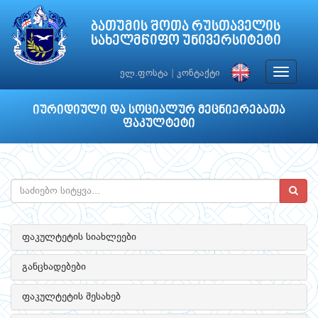
ბათუმის შოთა რუსთაველის
სახელმწიფო უნივერსიტეტი
Toggle
ელ.ფოსტა
|
კონტაქტი
navigat
იურიდიული და სოციალურ მეცნიერებათა
ფაკულტეტი
ფაკულტეტის სიახლეები
განცხადებები
ფაკულტეტის შესახებ