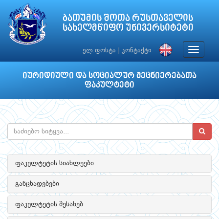
ბათუმის შოთა რუსთაველის
სახელმწიფო უნივერსიტეტი
Toggle
ელ.ფოსტა
|
კონტაქტი
navigat
იურიდიული და სოციალურ მეცნიერებათა
ფაკულტეტი
ფაკულტეტის სიახლეები
განცხადებები
ფაკულტეტის შესახებ