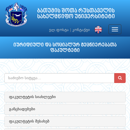
ბათუმის შოთა რუსთაველის
სახელმწიფო უნივერსიტეტი
Toggle
ელ.ფოსტა
|
კონტაქტი
navigat
იურიდიული და სოციალურ მეცნიერებათა
ფაკულტეტი
ფაკულტეტის სიახლეები
განცხადებები
ფაკულტეტის შესახებ