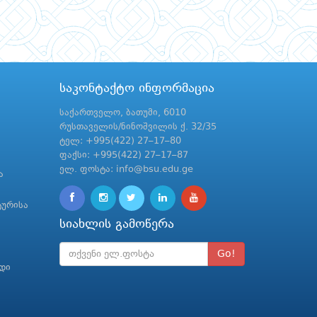
საკონტაქტო ინფორმაცია
საქართველო, ბათუმი, 6010
რუსთაველის/ნინოშვილის ქ. 32/35
ტელ: +995(422) 27–17–80
ფაქსი: +995(422) 27–17–87
ელ. ფოსტა: info@bsu.edu.ge
ა
ტურისა
სიახლის გამოწერა
Go!
რდი