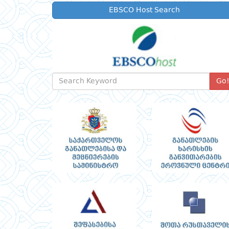
EBSCO Host Search
Go