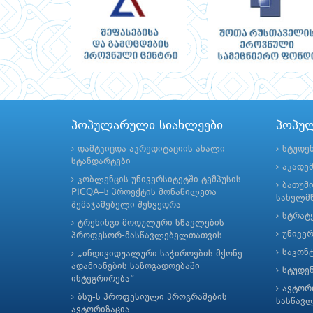
პოპულარული სიახლეები
პოპუ
დამტკიცდა აკრედიტაციის ახალი
სტუდე
სტანდარტები
აკადე
კობლენცის უნივერსიტეტში ტემპუსის
ბათუმ
PICQA–ს პროექტის მონაწილეთა
სახელმწ
შემაჯამებელი შეხვედრა
სტრატე
ტრენინგი მოდულური სწავლების
უნივე
პროფესორ-მასწავლებელთათვის
საკონ
„ინდივიდუალური საჭიროების მქონე
ადამიანების საზოგადოებაში
სტუდე
ინტეგრირება“
ავტორ
ბსუ-ს პროფესიული პროგრამების
სასწავ
ავტორიზაცია