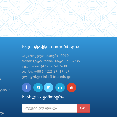
საკონტაქტო ინფორმაცია
საქართველო, ბათუმი, 6010
რუსთაველის/ნინოშვილის ქ. 32/35
ტელ: +995(422) 27–17–80
ფაქსი: +995(422) 27–17–87
ელ. ფოსტა: info@bsu.edu.ge
ა
ტურისა
სიახლის გამოწერა
Go!
რდი