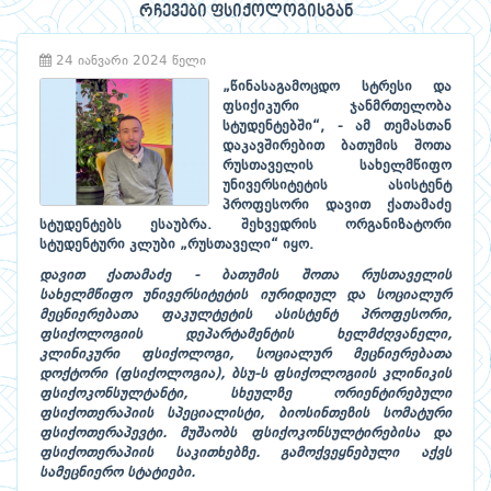
რჩევები ფსიქოლოგისგან
24 იანვარი 2024 წელი
„
წინასაგამოცდო
სტრესი
და
ფსიქიკური
ჯანმრთელობა
სტუდენტებში
“, -
ამ
თემასთან
დაკავშირებით
ბათუმის
შოთა
რუსთაველის
სახელმწიფო
უნივერსიტეტის
ასისტენტ
პროფესორი
დავით
ქათამაძე
სტუდენტებს
ესაუბრა
.
შეხვედრის
ორგანიზატორი
სტუდენტური
კლუბი
„
რუსთაველი
“
იყო
.
დავით
ქათამაძე
-
ბათუმის
შოთა
რუსთაველის
სახელმწიფო
უნივერსიტეტის
იურიდიულ
და
სოციალურ
მეცნიერებათა
ფაკულტეტის
ასისტენტ
პროფესორი
,
ფსიქოლოგიის
დეპარტამენტის
ხელმძღვანელი
,
კლინიკური
ფსიქოლოგი
,
სოციალურ
მეცნიერებათა
დოქტორი
(
ფსიქოლოგია
),
ბსუ
-
ს
ფსიქოლოგიის
კლინიკის
ფსიქოკონსულტანტი
,
სხეულზე
ორიენტირებული
ფსიქოთერაპიის
სპეციალისტი
,
ბიოსინთეზის
სომატური
ფსიქოთერაპევტი
.
მუშაობს
ფსიქოკონსულტირებისა
და
ფსიქოთერაპიის
საკითხებზე
.
გამოქვეყნებული
აქვს
სამეცნიერო
სტატიები
.