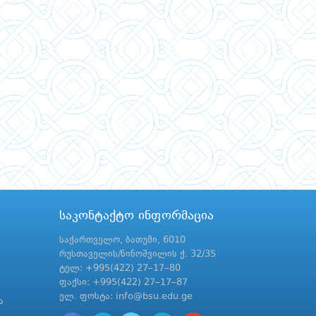
საკონტაქტო ინფორმაცია
საქართველო, ბათუმი, 6010
რუსთაველის/ნინოშვილის ქ. 32/35
ტელ: +995(422) 27–17–80
ფაქსი: +995(422) 27–17–87
ელ. ფოსტა: info@bsu.edu.ge
ა