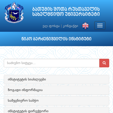
ბათუმის შოთა რუსთაველის
სახელმწიფო უნივერსიტეტი
Toggle
ელ.ფოსტა
|
კონტაქტი
navigat
ნიკო ბერძენიშვილის ინსტიტუტი
ინსტიტუტის სიახლეები
ზოგადი ინფორმაცია
სამეცნიერო საბჭო
ინსტიტუტის დირექტორი