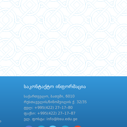
საკონტაქტო ინფორმაცია
საქართველო, ბათუმი, 6010
რუსთაველის/ნინოშვილის ქ. 32/35
ტელ: +995(422) 27–17–80
ფაქსი: +995(422) 27–17–87
ელ. ფოსტა: info@bsu.edu.ge
ა