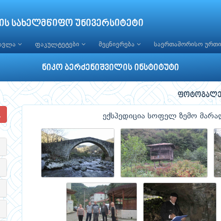
ის სახელმწიფო უნივერსიტეტი
წავლა
ფაკულტეტები
მეცნიერება
საერთაშორისო ურთ
ნიკო ბერძენიშვილის ინსტიტუტი
ფოტოგალე
ექსპედიცია სოფელ ზემო მარა