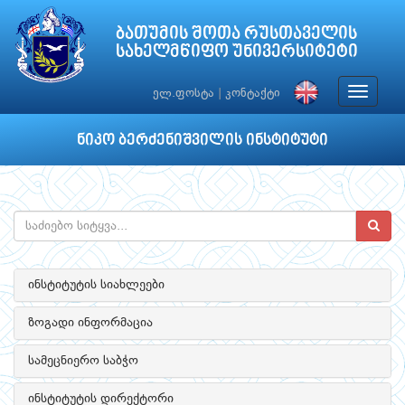
ბათუმის შოთა რუსთაველის
სახელმწიფო უნივერსიტეტი
Toggle
ელ.ფოსტა
|
კონტაქტი
navigat
ნიკო ბერძენიშვილის ინსტიტუტი
ინსტიტუტის სიახლეები
ზოგადი ინფორმაცია
სამეცნიერო საბჭო
ინსტიტუტის დირექტორი