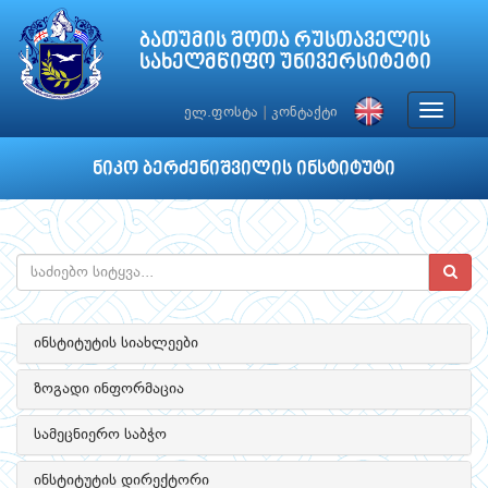
ბათუმის შოთა რუსთაველის
სახელმწიფო უნივერსიტეტი
Toggle
ელ.ფოსტა
|
კონტაქტი
navigat
ნიკო ბერძენიშვილის ინსტიტუტი
ინსტიტუტის სიახლეები
ზოგადი ინფორმაცია
სამეცნიერო საბჭო
ინსტიტუტის დირექტორი