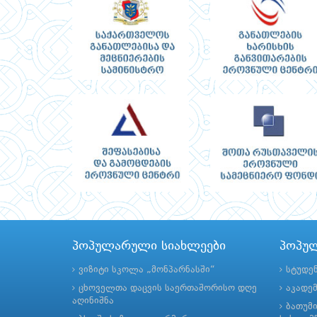
პოპულარული სიახლეები
პოპუ
ვიზიტი სკოლა „მონპარნასში“
სტუდე
ცხოველთა დაცვის საერთაშორისო დღე
აკადე
აღინიშნა
ბათუმ