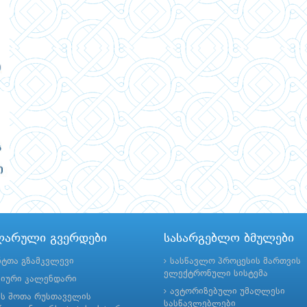
ლარული გვერდები
სასარგებლო ბმულები
ნტთა გზამკვლევი
სასწავლო პროცესის მართვის
ელექტრონული სისტემა
მიური კალენდარი
ავტორიზებული უმაღლესი
ის შოთა რუსთაველის
სასწავლებლები