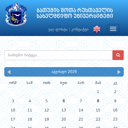
ბათუმის შოთა რუსთაველის
სახელმწიფო უნივერსიტეტი
Toggle
ელ.ფოსტა
|
კონტაქტი
navigat
აგვისტო 2026
ორშ
სამ
ოთხ
ხუთ
პარ
შაბ
კვ
1
2
3
4
5
6
7
8
9
10
11
12
13
14
15
16
17
18
19
20
21
22
23