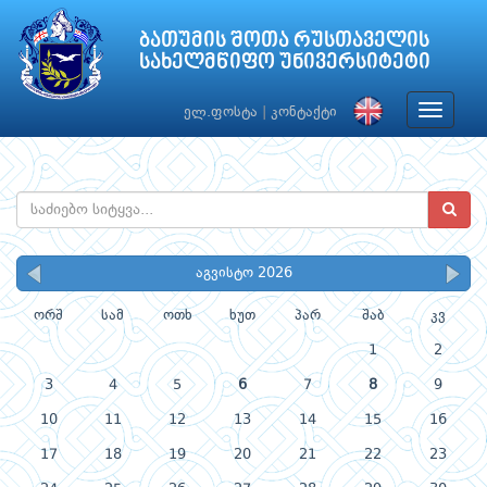
ბათუმის შოთა რუსთაველის
სახელმწიფო უნივერსიტეტი
Toggle
ელ.ფოსტა
|
კონტაქტი
navigat
აგვისტო 2026
ორშ
სამ
ოთხ
ხუთ
პარ
შაბ
კვ
1
2
3
4
5
6
7
8
9
10
11
12
13
14
15
16
17
18
19
20
21
22
23