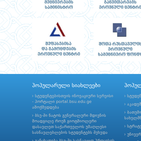
პოპულარული სიახლეები
პოპუ
სტუდენტებისთვის ინოვაციური სერვისი
სტუდე
- პორტალი portal.bsu.edu.ge
აკადე
ამოქმედდება
ბათუმ
ბსუ-ში ნატოს გენერალური მდივნის
სახელმწ
მოადგილე როუზ გიოტმიოლერი
სტრატე
დასავლეთ საქართველოს უმაღლესი
სასწავლებლების სტუდენტებს შეხვდა
უნივე
განცხადება ბსუ-ში სასწავლო პროცესის