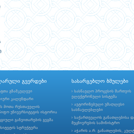
ლარული გვერდები
სასარგებლო ბმულები
ნტთა გზამკვლევი
სასწავლო პროცესის მართვის
ელექტრონული სისტემა
მიური კალენდარი
ავტორიზებული უმაღლესი
ის შოთა რუსთაველის
სასწავლებლები
იფო უნივერსიტეტის ისტორია
საქართველოს განათლებისა დ
გიული განვითარების გეგმა
მეცნიერების სამინისტრო
რსიტეტის სტრუქტურა
აჭარის ა.რ. განათლების, კულ