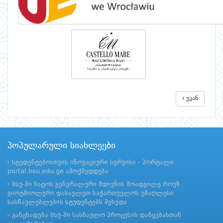
უკან
პოპულარული სიახლეები
სტუდენტებისთვის ინოვაციური სერვისი - პორტალი
portal.bsu.edu.ge ამოქმედდება
ბსუ-ში ნატოს გენერალური მდივნის მოადგილე როუზ
გიოტმიოლერი დასავლეთ საქართველოს უმაღლესი
სასწავლებლების სტუდენტებს შეხვდა
განცხადება ბსუ-ში სასწავლო პროცესის დაწყებასთან