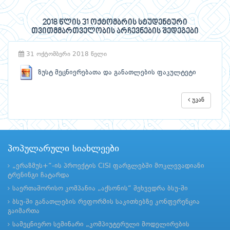
2018 წლის 31 ოქტომბრის სტუდენტური
თვითმმართველობის არჩევნების შედეგები
31 ოქტომბერი 2018 წელი
ზუსტ მეცნიერებათა და განათლების ფაკულტეტი
უკან
პოპულარული სიახლეები
„ერაზმუს+“-ის პროექტის CISI ფარგლებში მოკლევადიანი
ტრენინგი ჩატარდა
საერთაშორისო კომპანია „აქსონის“ შეხვედრა ბსუ-ში
ბსუ-ში განათლების რეფორმის საკითხებზე კონფერენცია
გაიმართა
სამეცნიერო სემინარი „კომპიუტერული მოდელირების