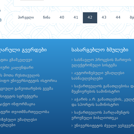
პირველი
წინა
40
41
42
43
44
შე
ლარული გვერდები
სასარგებლო ბმულები
ნტთა გზამკვლევი
სასწავლო პროცესის მართვის
ელექტრონული სისტემა
მიური კალენდარი
ავტორიზებული უმაღლესი
ის შოთა რუსთაველის
სასწავლებლები
იფო უნივერსიტეტის ისტორია
საქართველოს განათლებისა დ
გიული განვითარების გეგმა
მეცნიერების სამინისტრო
რსიტეტის სტრუქტურა
აჭარის ა.რ. განათლების, კულ
ტაქტო ინფორმაცია
და სპორტის სამინისტრო
ნტური თვითმმართველობა
საქართველოს პარლამენტის
ეროვნული ბიბლიოთეკა
იზებული უმაღლესი
ლებლები
უნივერსიტეტის ძველი ვებგვე