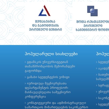
პოპულარული სიახლეები
პოპუ
გდანსკის უნივერსიტეტთან
სტუდე
თანამშრომლობის მემორანდუმი
აკადე
გაფორმდა
ბათუმ
ყაზახი სტუდენტების ვიზიტი
სახელმწ
იურიდიულ მეცნიერებათა
სტრატე
დეპარტამენტის პროფესორ-
უნივე
მასწავლებელთა სამეცნიერო
კონფერენცია
საკონ
კონსტიტუციური და ადმინისტრაციული
სტუდე
სამართლის მიმართულების საკონკურსო