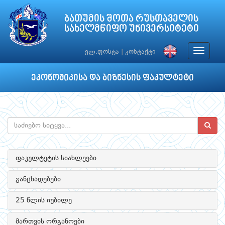
ბათუმის შოთა რუსთაველის
სახელმწიფო უნივერსიტეტი
Toggle
ელ.ფოსტა
|
კონტაქტი
navigat
ეკონომიკისა და ბიზნესის ფაკულტეტი
ფაკულტეტის სიახლეები
განცხადებები
25 წლის იუბილე
მართვის ორგანოები