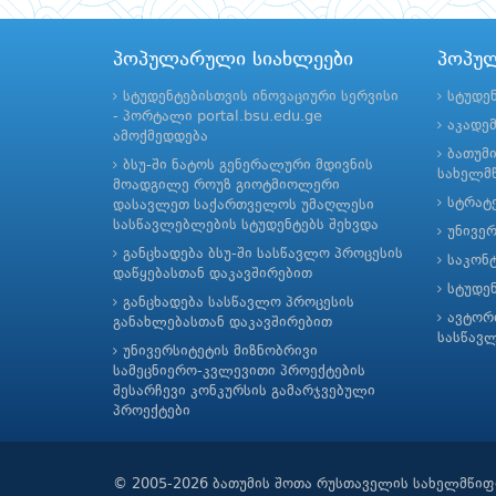
პოპულარული სიახლეები
პოპუ
სტუდენტებისთვის ინოვაციური სერვისი
სტუდე
- პორტალი portal.bsu.edu.ge
აკადე
ამოქმედდება
ბათუმ
ბსუ-ში ნატოს გენერალური მდივნის
სახელმწ
მოადგილე როუზ გიოტმიოლერი
სტრატე
დასავლეთ საქართველოს უმაღლესი
სასწავლებლების სტუდენტებს შეხვდა
უნივე
განცხადება ბსუ-ში სასწავლო პროცესის
საკონ
დაწყებასთან დაკავშირებით
სტუდე
განცხადება სასწავლო პროცესის
ავტორ
განახლებასთან დაკავშირებით
სასწავ
უნივერსიტეტის მიზნობრივი
სამეცნიერო-კვლევითი პროექტების
შესარჩევი კონკურსის გამარჯვებული
პროექტები
© 2005-2026 ბათუმის შოთა რუსთაველის სახელმწიფ