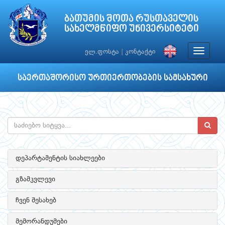
ბათუმის შოთა რუსთაველის
სახელმწიფო უნივერსიტეტი
Toggle
ელ.ფოსტა
|
კონტაქტი
navigat
საერთაშორისო ურთიერთობების სამსახური
დეპარტამენტის სიახლეები
გზამკვლევი
ჩვენ შესახებ
მემორანდუმები