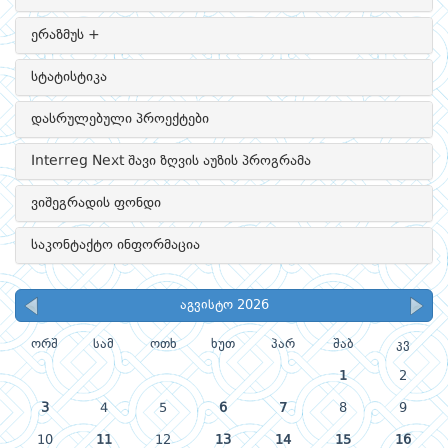
ერაზმუს +
სტატისტიკა
დასრულებული პროექტები
Interreg Next შავი ზღვის აუზის პროგრამა
ვიშეგრადის ფონდი
საკონტაქტო ინფორმაცია
აგვისტო 2026
ორშ
სამ
ოთხ
ხუთ
პარ
შაბ
კვ
1
2
3
4
5
6
7
8
9
10
11
12
13
14
15
16