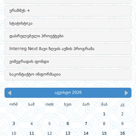
ერაზმუს +
სტატისტიკა
დასრულებული პროექტები
Interreg Next შავი ზღვის აუზის პროგრამა
ვიშეგრადის ფონდი
საკონტაქტო ინფორმაცია
აგვისტო 2026
ორშ
სამ
ოთხ
ხუთ
პარ
შაბ
კვ
1
2
3
4
5
6
7
8
9
10
11
12
13
14
15
16