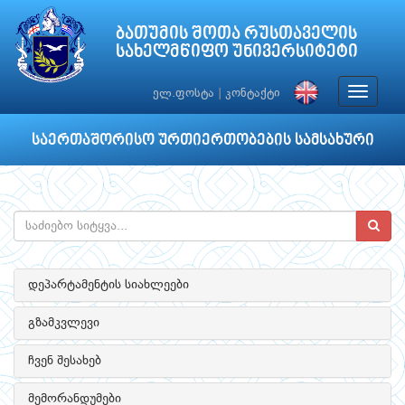
ბათუმის შოთა რუსთაველის
სახელმწიფო უნივერსიტეტი
Toggle
ელ.ფოსტა
|
კონტაქტი
navigat
საერთაშორისო ურთიერთობების სამსახური
დეპარტამენტის სიახლეები
გზამკვლევი
ჩვენ შესახებ
მემორანდუმები