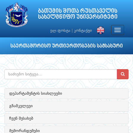
ბათუმის შოთა რუსთაველის
სახელმწიფო უნივერსიტეტი
Toggle
ელ.ფოსტა
|
კონტაქტი
navigat
საერთაშორისო ურთიერთობების სამსახური
დეპარტამენტის სიახლეები
გზამკვლევი
ჩვენ შესახებ
მემორანდუმები