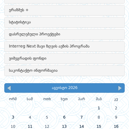
ერაზმუს +
სტატისტიკა
დასრულებული პროექტები
Interreg Next შავი ზღვის აუზის პროგრამა
ვიშეგრადის ფონდი
საკონტაქტო ინფორმაცია
აგვისტო 2026
ორშ
სამ
ოთხ
ხუთ
პარ
შაბ
კვ
1
2
3
4
5
6
7
8
9
10
11
12
13
14
15
16