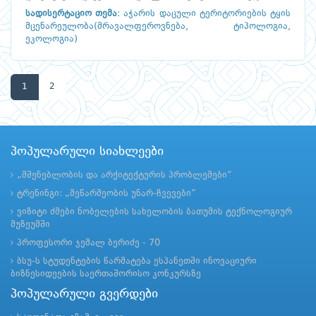
სადისერტაციო თემა
:
აჭარის დაცული ტერიტორიების ტყის
მცენარეულობა(მრავალფეროვნება, ტიპოლოგია,
ეკოლოგია)
1
2
პოპულარული სიახლეები
„მშენებლობის და არქიტექტურის პრობლემები“
ტრენინგი: „მეწარმეობის უნარ-ჩვევები“
ვიზიტი ძმები ნობელების სახელობის ბათუმის ტექნოლოგიურ
მუზეუმში
პროფესორი ჯემალ ბერიძე - 70
ბსუ-ს სტუდენტების წარმატება ესპანეთში ინოვაციური
ბიზნესიდეების საერთაშორისო კონკურსზე
პოპულარული გვერდები