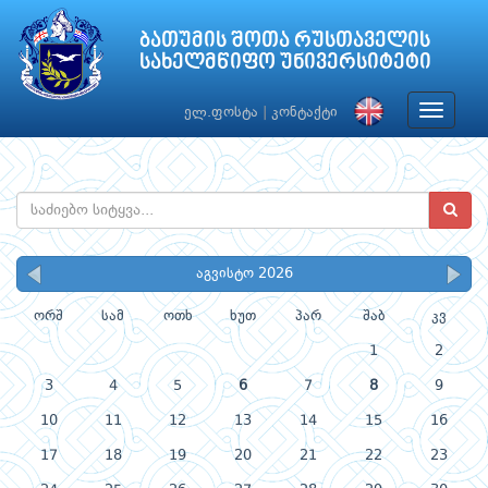
ბათუმის შოთა რუსთაველის
სახელმწიფო უნივერსიტეტი
Toggle
ელ.ფოსტა
|
კონტაქტი
navigat
აგვისტო 2026
ორშ
სამ
ოთხ
ხუთ
პარ
შაბ
კვ
1
2
3
4
5
6
7
8
9
10
11
12
13
14
15
16
17
18
19
20
21
22
23