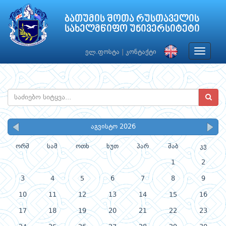
ბათუმის შოთა რუსთაველის
სახელმწიფო უნივერსიტეტი
Toggle
ელ.ფოსტა
|
კონტაქტი
navigat
აგვისტო 2026
ორშ
სამ
ოთხ
ხუთ
პარ
შაბ
კვ
1
2
3
4
5
6
7
8
9
10
11
12
13
14
15
16
17
18
19
20
21
22
23