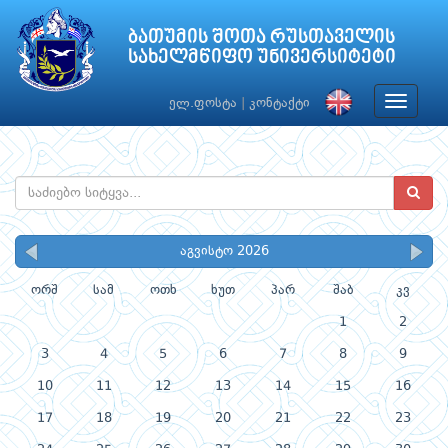
ბათუმის შოთა რუსთაველის
სახელმწიფო უნივერსიტეტი
Toggle
ელ.ფოსტა
|
კონტაქტი
navigat
აგვისტო 2026
ორშ
სამ
ოთხ
ხუთ
პარ
შაბ
კვ
1
2
3
4
5
6
7
8
9
10
11
12
13
14
15
16
17
18
19
20
21
22
23