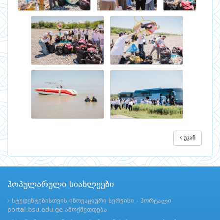
უკან
პოპულარული სიახლეები
სტუდენტებისთვის ინოვაციური სერვისი - პორტალი
portal.bsu.edu.ge ამოქმედდება