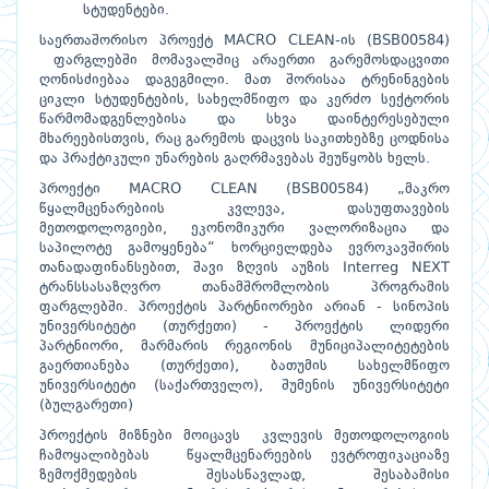
სტუდენტები.
საერთაშორისო პროექტ MACRO CLEAN-ის (BSB00584)
ფარგლებში მომავალშიც არაერთი გარემოსდაცვითი
ღონისძიებაა დაგეგმილი. მათ შორისაა ტრენინგების
ციკლი სტუდენტების, სახელმწიფო და კერძო სექტორის
წარმომადგენლებისა და სხვა დაინტერესებული
მხარეებისთვის, რაც გარემოს დაცვის საკითხებზე ცოდნისა
და პრაქტიკული უნარების გაღრმავებას შეუწყობს ხელს.
პროექტი MACRO CLEAN (BSB00584) „მაკრო
წყალმცენარებიის კვლევა, დასუფთავების
მეთოდოლოგიები, ეკონომიკური ვალორიზაცია და
საპილოტე გამოყენება“ ხორციელდება ევროკავშირის
თანადაფინანსებით, შავი ზღვის აუზის Interreg NEXT
ტრანსსასაზღვრო თანამშრომლობის პროგრამის
ფარგლებში. პროექტის პარტნიორები არიან - სინოპის
უნივერსიტეტი (თურქეთი) - პროექტის ლიდერი
პარტნიორი, მარმარის რეგიონის მუნიციპალიტეტების
გაერთიანება (თურქეთი), ბათუმის სახელმწიფო
უნივერსიტეტი (საქართველო), შუმენის უნივერსიტეტი
(ბულგარეთი)
პროექტის მიზნები მოიცავს კვლევის მეთოდოლოგიის
ჩამოყალიბებას წყალმცენარეების ევტროფიკაციაზე
ზემოქმედების შესასწავლად, შესაბამისი