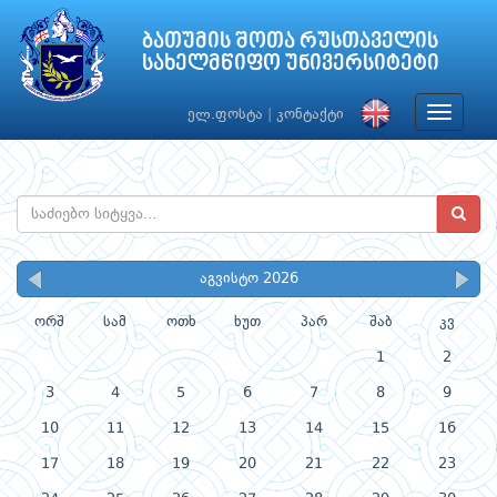
ბათუმის შოთა რუსთაველის
სახელმწიფო უნივერსიტეტი
Toggle
ელ.ფოსტა
|
კონტაქტი
navigat
აგვისტო 2026
ორშ
სამ
ოთხ
ხუთ
პარ
შაბ
კვ
1
2
3
4
5
6
7
8
9
10
11
12
13
14
15
16
17
18
19
20
21
22
23