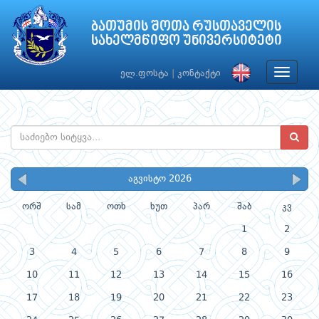
ბათუმის შოთა რუსთაველის
სახელმწიფო უნივერსიტეტი
Toggle
ელ.ფოსტა
|
კონტაქტი
navigat
აგვისტო 2026
ორშ
სამ
ოთხ
ხუთ
პარ
შაბ
კვ
1
2
3
4
5
6
7
8
9
10
11
12
13
14
15
16
17
18
19
20
21
22
23