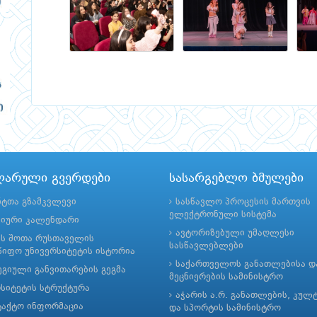
ლარული გვერდები
სასარგებლო ბმულები
ნტთა გზამკვლევი
სასწავლო პროცესის მართვის
ელექტრონული სისტემა
მიური კალენდარი
ავტორიზებული უმაღლესი
ის შოთა რუსთაველის
სასწავლებლები
იფო უნივერსიტეტის ისტორია
საქართველოს განათლებისა დ
გიული განვითარების გეგმა
მეცნიერების სამინისტრო
რსიტეტის სტრუქტურა
აჭარის ა.რ. განათლების, კულ
ტაქტო ინფორმაცია
და სპორტის სამინისტრო