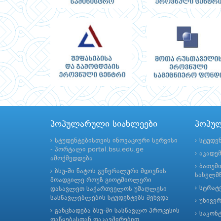
პოპულარული სიახლეები
პოპუ
სტუდენტებისთვის ინოვაციური სერვისი
სტუდე
- პორტალი portal.bsu.edu.ge
აკადე
ამოქმედდება
ბათუმ
ბსუ-ში ნატოს გენერალური მდივნის
სახელმწ
მოადგილე როუზ გიოტმიოლერი
სტრატე
დასავლეთ საქართველოს უმაღლესი
სასწავლებლების სტუდენტებს შეხვდა
უნივე
განცხადება ბსუ-ში სასწავლო პროცესის
საკონ
დაწყებასთან დაკავშირებით