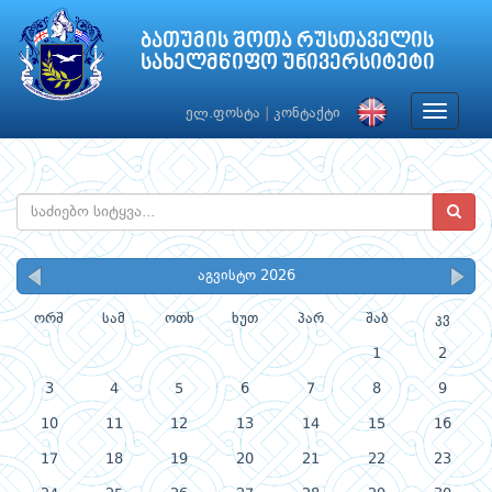
ბათუმის შოთა რუსთაველის
სახელმწიფო უნივერსიტეტი
Toggle
ელ.ფოსტა
|
კონტაქტი
navigat
აგვისტო 2026
ორშ
სამ
ოთხ
ხუთ
პარ
შაბ
კვ
1
2
3
4
5
6
7
8
9
10
11
12
13
14
15
16
17
18
19
20
21
22
23