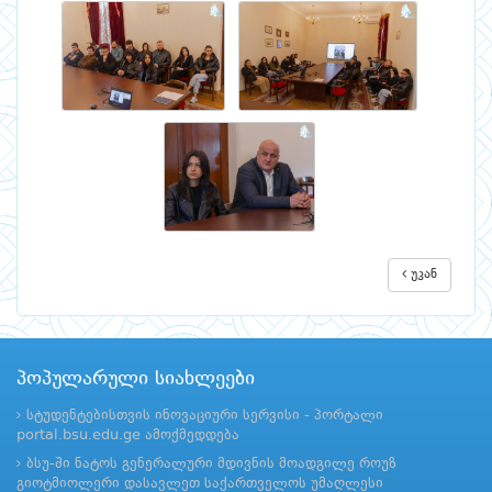
უკან
პოპულარული სიახლეები
სტუდენტებისთვის ინოვაციური სერვისი - პორტალი
portal.bsu.edu.ge ამოქმედდება
ბსუ-ში ნატოს გენერალური მდივნის მოადგილე როუზ
გიოტმიოლერი დასავლეთ საქართველოს უმაღლესი