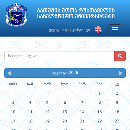
ბათუმის შოთა რუსთაველის
სახელმწიფო უნივერსიტეტი
Toggle
ელ.ფოსტა
|
კონტაქტი
navigat
აგვისტო 2026
ორშ
სამ
ოთხ
ხუთ
პარ
შაბ
კვ
1
2
3
4
5
6
7
8
9
10
11
12
13
14
15
16
17
18
19
20
21
22
23