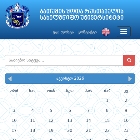
ბათუმის შოთა რუსთაველის
სახელმწიფო უნივერსიტეტი
Toggle
ელ.ფოსტა
|
კონტაქტი
navigat
აგვისტო 2026
ორშ
სამ
ოთხ
ხუთ
პარ
შაბ
კვ
1
2
3
4
5
6
7
8
9
10
11
12
13
14
15
16
17
18
19
20
21
22
23