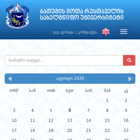
ბათუმის შოთა რუსთაველის
სახელმწიფო უნივერსიტეტი
Toggle
ელ.ფოსტა
|
კონტაქტი
navigat
აგვისტო 2026
ორშ
სამ
ოთხ
ხუთ
პარ
შაბ
კვ
1
2
3
4
5
6
7
8
9
10
11
12
13
14
15
16
17
18
19
20
21
22
23