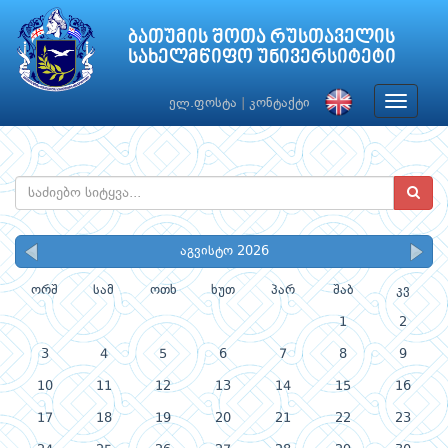
ბათუმის შოთა რუსთაველის
სახელმწიფო უნივერსიტეტი
Toggle
ელ.ფოსტა
|
კონტაქტი
navigat
აგვისტო 2026
ორშ
სამ
ოთხ
ხუთ
პარ
შაბ
კვ
1
2
3
4
5
6
7
8
9
10
11
12
13
14
15
16
17
18
19
20
21
22
23