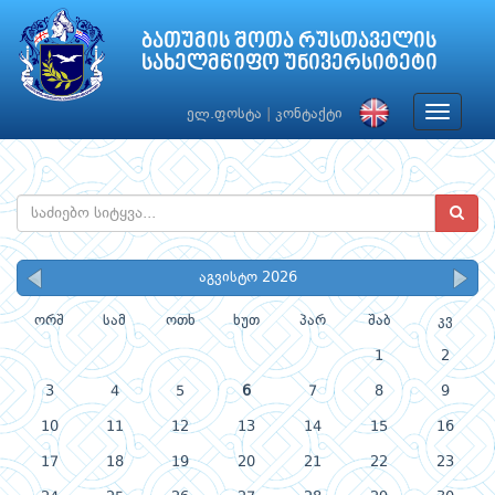
ბათუმის შოთა რუსთაველის
სახელმწიფო უნივერსიტეტი
Toggle
ელ.ფოსტა
|
კონტაქტი
navigat
აგვისტო 2026
ორშ
სამ
ოთხ
ხუთ
პარ
შაბ
კვ
1
2
3
4
5
6
7
8
9
10
11
12
13
14
15
16
17
18
19
20
21
22
23