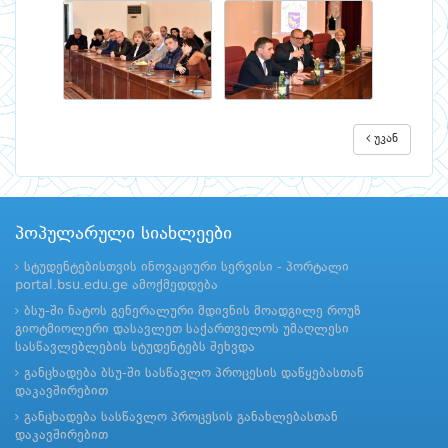
უკან
პოპულარული სიახლეები
სტუდენტებისთვის ინოვაციური სერვისი - პორტალი
portal.bsu.edu.ge ამოქმედდება
ბსუ-ში ნატოს გენერალური მდივნის მოადგილე როუზ
გიოტმიოლერი დასავლეთ საქართველოს უმაღლესი
სასწავლებლების სტუდენტებს შეხვდა
განცხადება ბსუ-ში სასწავლო პროცესის დაწყებასთან
დაკავშირებით
განცხადება სასწავლო პროცესის განახლებასთან
დაკავშირებით