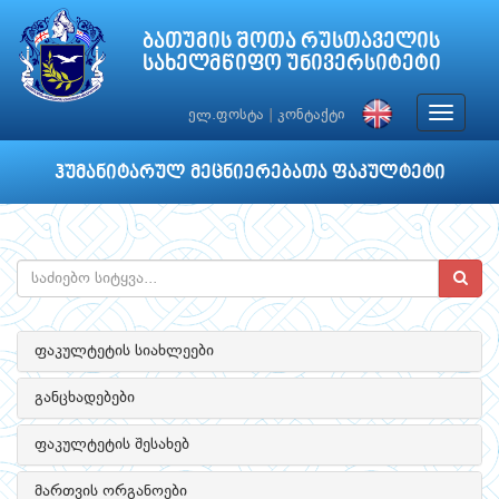
ბათუმის შოთა რუსთაველის
სახელმწიფო უნივერსიტეტი
Toggle
ელ.ფოსტა
|
კონტაქტი
navigat
ჰუმანიტარულ მეცნიერებათა ფაკულტეტი
ფაკულტეტის სიახლეები
განცხადებები
ფაკულტეტის შესახებ
მართვის ორგანოები