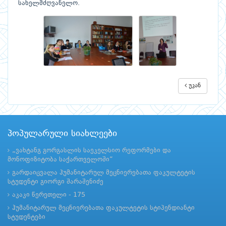
სახელმძღვანელო.
უკან
პოპულარული სიახლეები
„ვახტანგ გორგასლის საეკელსიო რეფორმები და
მონოფიზიტობა საქართველოში“
გარდაიცვალა ჰუმანიტარულ მეცნიერებათა ფაკულტეტის
სტუდენტი გიორგი შარაშენიძე
აკაკი წერეთელი - 175
ჰუმანიტარულ მეცნიერებათა ფაკულტეტის სტიპენდიანტი
სტუდენტები