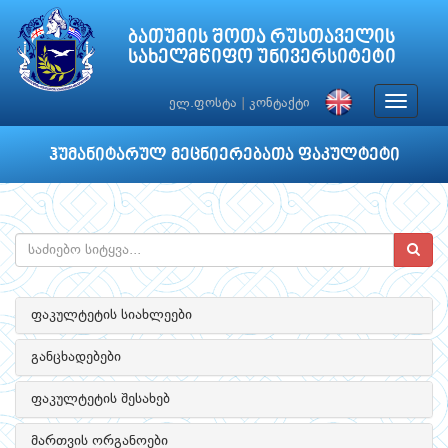
ბათუმის შოთა რუსთაველის
სახელმწიფო უნივერსიტეტი
Toggle
ელ.ფოსტა
|
კონტაქტი
navigat
ჰუმანიტარულ მეცნიერებათა ფაკულტეტი
ფაკულტეტის სიახლეები
განცხადებები
ფაკულტეტის შესახებ
მართვის ორგანოები