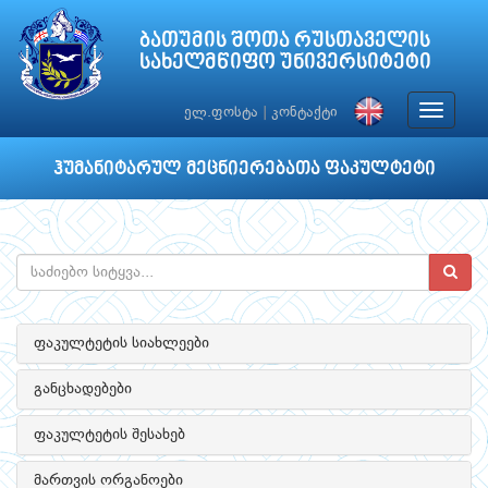
ბათუმის შოთა რუსთაველის
სახელმწიფო უნივერსიტეტი
Toggle
ელ.ფოსტა
|
კონტაქტი
navigat
ჰუმანიტარულ მეცნიერებათა ფაკულტეტი
ფაკულტეტის სიახლეები
განცხადებები
ფაკულტეტის შესახებ
მართვის ორგანოები