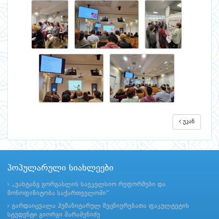
უკან
პოპულარული სიახლეები
„ვახტანგ გორგასლის საეკელსიო რეფორმები და
მონოფიზიტობა საქართველოში“
გარდაიცვალა ჰუმანიტარულ მეცნიერებათა ფაკულტეტის
სტუდენტი გიორგი შარაშენიძე