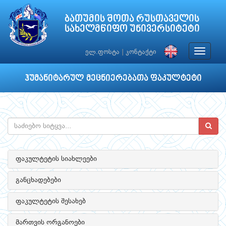
ბათუმის შოთა რუსთაველის
სახელმწიფო უნივერსიტეტი
Toggle
ელ.ფოსტა
|
კონტაქტი
navigat
ჰუმანიტარულ მეცნიერებათა ფაკულტეტი
ფაკულტეტის სიახლეები
განცხადებები
ფაკულტეტის შესახებ
მართვის ორგანოები