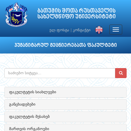
ბათუმის შოთა რუსთაველის
სახელმწიფო უნივერსიტეტი
Toggle
ელ.ფოსტა
|
კონტაქტი
navigat
ჰუმანიტარულ მეცნიერებათა ფაკულტეტი
ფაკულტეტის სიახლეები
განცხადებები
ფაკულტეტის შესახებ
მართვის ორგანოები