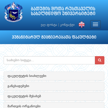
ბათუმის შოთა რუსთაველის
სახელმწიფო უნივერსიტეტი
Toggle
ელ.ფოსტა
|
კონტაქტი
navigat
ჰუმანიტარულ მეცნიერებათა ფაკულტეტი
ფაკულტეტის სიახლეები
განცხადებები
ფაკულტეტის შესახებ
მართვის ორგანოები