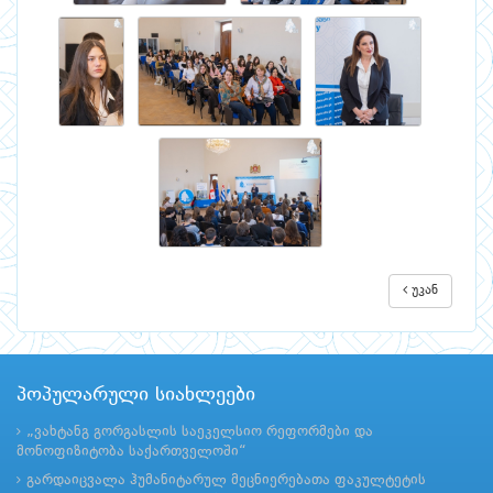
უკან
პოპულარული სიახლეები
„ვახტანგ გორგასლის საეკელსიო რეფორმები და
მონოფიზიტობა საქართველოში“
გარდაიცვალა ჰუმანიტარულ მეცნიერებათა ფაკულტეტის