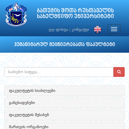
ბათუმის შოთა რუსთაველის
სახელმწიფო უნივერსიტეტი
Toggle
ელ.ფოსტა
|
კონტაქტი
navigat
ჰუმანიტარულ მეცნიერებათა ფაკულტეტი
ფაკულტეტის სიახლეები
განცხადებები
ფაკულტეტის შესახებ
მართვის ორგანოები