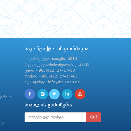
საკონტაქტო ინფორმაცია
საქართველო, ბათუმი, 6010
რუსთაველის/ნინოშვილის ქ. 32/35
ტელ: +995(422) 27–17–80
ფაქსი: +995(422) 27–17–87
ელ. ფოსტა: info@bsu.edu.ge
ა
ტურისა
სიახლის გამოწერა
Go!
რდი