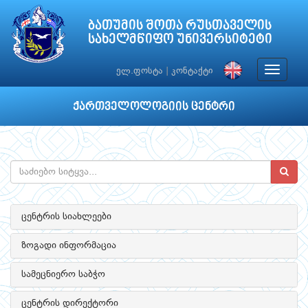
ბათუმის შოთა რუსთაველის
სახელმწიფო უნივერსიტეტი
Toggle
ელ.ფოსტა
|
კონტაქტი
navigat
ქართველოლოგიის ცენტრი
ცენტრის სიახლეები
ზოგადი ინფორმაცია
სამეცნიერო საბჭო
ცენტრის დირექტორი