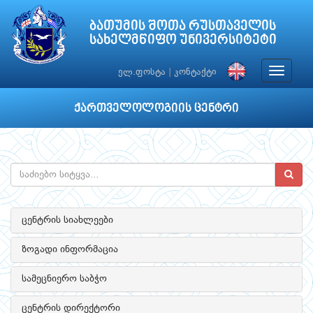
ბათუმის შოთა რუსთაველის
სახელმწიფო უნივერსიტეტი
Toggle
ელ.ფოსტა
|
კონტაქტი
navigat
ქართველოლოგიის ცენტრი
ცენტრის სიახლეები
ზოგადი ინფორმაცია
სამეცნიერო საბჭო
ცენტრის დირექტორი