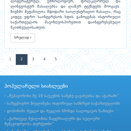
ლიტერატურულ, ეთნოლოგიურ, ფოლკლორულ და
ლინგვისტურ მასალებსა და ლაზურ ტექსტებს მოიცავს.
წიგნში შეტანილია მდიდარი საილუსტრაციო მასალა, რაც
კიდევ უფრო საინტერესოს ხდის გამოცემას ისტორიული
საქართველოს შავიზღვისპირეთით დაინტერესებული
მკითხველისათვის.
სრულად
1
2
3
4
5
პოპულარული სიახლეები
„მუჰაჯირობა მე-19 საუკუნის სამცხე-ჯავახეთსა და აჭარაში“
სამეცნიერო მივლინება ისტორიულ სამხრეთ საქართველოში
ტოპონიმი ძეგლი და ძეგლის წმინდა სალოცავის ნაშთები
„ქართველ მუსლიმთა მატერიალური და სულიერი
მემკვიდრეობა თურქეთში“