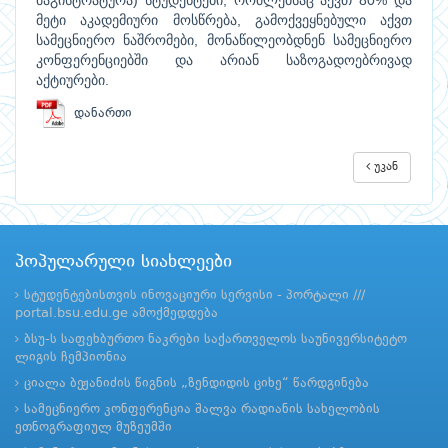
მაგისტრატურა) სტუდენტები, რომლებსაც აქვთ 80% და
მეტი აკადემიური მოსწრება, გამოქვეყნებული აქვთ
სამეცნიერო ნაშრომები, მონაწილეობდნენ სამეცნიერო
კონფერენციებში და არიან საზოგადოებრივად
აქტიურები.
დანართი
უკან
პოპულარული სიახლეები
სტუდენტებისთვის ინოვაციური სერვისი - პორტალი ///
portal.bsu.edu.ge ამოქმედდება
ბსუ-ს საფეხბურთო ნაკრები საქართველოს საუნივერსიტეტო
ლიგის ჩემპიონია
ციალა ბეჟანიძის წიგნის „ზენდიდის ციხე“ წარდგინება
სამეცნიერო კონფერენცია შალვა რადიანის სახელობის
ეთნოგრაფიულ მუზეუმში