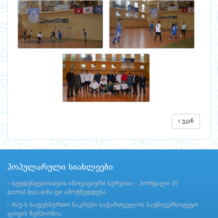
უკან
პოპულარული სიახლეები
სტუდენტებისთვის ინოვაციური სერვისი - პორტალი ///
portal.bsu.edu.ge ამოქმედდება
ბსუ-ს საფეხბურთო ნაკრები საქართველოს საუნივერსიტეტო
ლიგის ჩემპიონია